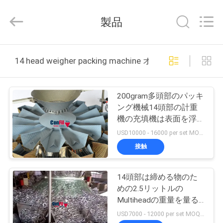
機
械
supplier.
製品
Copyright
©
2021
-
2026
家
ConFil
14 head weigher packing machine オンライン製造
System.
All
Rights
Reserved.
プ
200gram多頭部のパッキ
ロ
ング機械14頭部の計重
機の充填機は表面を浮彫
ダ
りにした
USD10000 - 16000 per set MOQ:1セット
ク
接触
ト
14頭部は締める物のた
めの2.5リットルの
ビ
Multiheadの重量を量る
機械金属部分を
USD7000 - 12000 per set MOQ:1セット