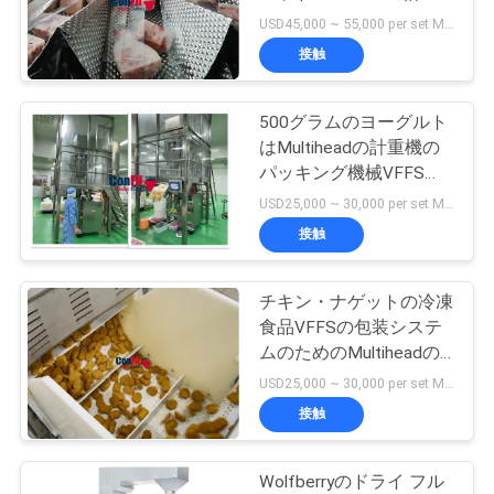
旅
機のパッキング機械
USD45,000 ~ 55,000 per set MOQ:1セット
行
接触
500グラムのヨーグルト
品
はMultiheadの計重機の
質
パッキング機械VFFS包
装ライン システムを落
USD25,000 ~ 30,000 per set MOQ:1セット
管
とす
接触
理
チキン・ナゲットの冷凍
食品VFFSの包装システ
引
ムのためのMultiheadの
計重機のパッキング機械
用
USD25,000 ~ 30,000 per set MOQ:1セット
接触
を
要
Wolfberryのドライ フル