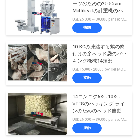
ーツのための200Gram
求
Multiheadの計重機のパ
し
ッキング機械
USD25,000 ~ 30,000 per set MOQ:1セット
接触
な
さ
10 KGの凍結する鶏の肉
付けの多ヘッド袋のパッ
い
キング機械14頭部
USD15000 - 20000 per set MOQ:1セット
地
接触
図
14ニンニク5KG 10KG
VFFSのパッキング ライ
PRIVACY
ンのためのヘッド自動重
量を量るパッキング機械
POLICY
USD25,000 ~ 30,000 per set MOQ:1セット
接触