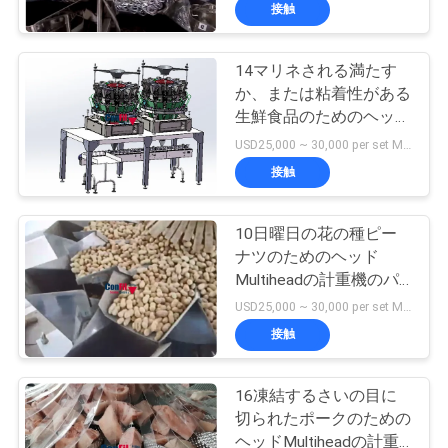
デ
接触
オ
14マリネされる満たす
か、または粘着性がある
私
生鮮食品のためのヘッド
Multiheadの計重機のパ
達
USD25,000 ~ 30,000 per set MOQ:1セット
ッキング機械
接触
に
つ
10日曜日の花の種ピー
ナツのためのヘッド
い
Multiheadの計重機のパ
て
ッキング機械
USD25,000 ~ 30,000 per set MOQ:1セット
接触
工
16凍結するさいの目に
場
切られたポークのための
ヘッドMultiheadの計重