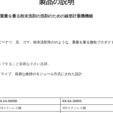
製品の説明
重量を量る粉末洗剤の洗剤のための線形計重機機械
ピーナツ、豆、ゴマ、粉末洗剤等ののような、重量を量る微粒プロダク
ップすること容易な小さい足跡。
ー ドライブ、容易な維持のモジュール方式にされた設計
X-2A-5000D
RX-4A-3000S
304ステンレス鋼
304ステンレス鋼