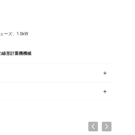
フェーズ、1.0kW
63の線形計重機機械