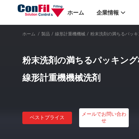
ホーム
企業情報
ホーム
/
製品
/
線形計重機機械
/
粉末洗剤の満ちるパッキ
粉末洗剤の満ちるパッキング
線形計重機機械洗剤
メールでお問い合わ
ベストプライス
せ