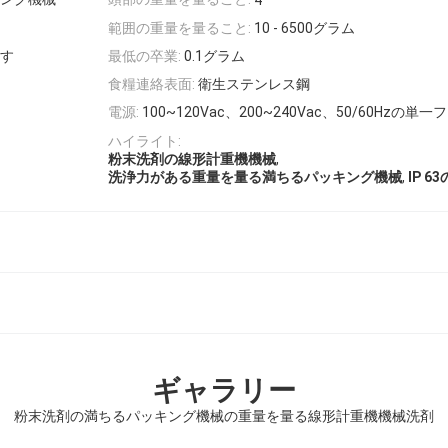
4
範囲の重量を量ること:
10 - 6500グラム
ます
最低の卒業:
0.1グラム
食糧連絡表面:
衛生ステンレス鋼
電源:
100~120Vac、200~240Vac、50/60Hzの単一
ハイライト:
,
粉末洗剤の線形計重機機械
,
洗浄力がある重量を量る満ちるパッキング機械
IP 
ギャラリー
粉末洗剤の満ちるパッキング機械の重量を量る線形計重機機械洗剤