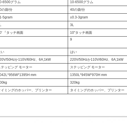
0-6500グラム
10-6500グラム
30の袋/分
40の袋/分
1-5gram
±0.3-3gram
L
3L
10' 『タッチ画面
10"タッチ画面
9
はい
はい
20V/50Hzか110V/60Hz、6A;1kW
220V/50Hzか110V/60Hz、6A;1kW
ステッピング モーター
ステッピング モーター
042L*956W*1395H mm
1350L*945W*970H mm
00kg
320kg
タイミングのホッパー、プリンター
タイミングのホッパー、プリンター