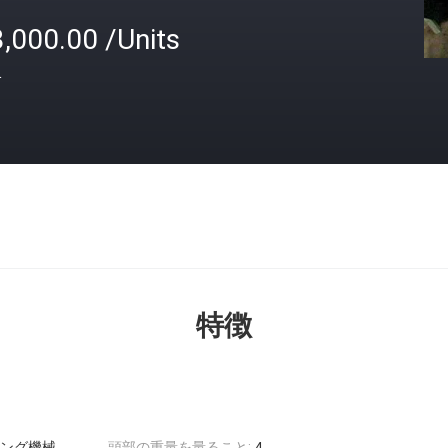
,000.00 /Units
格
特徴
ング機械
頭部の重量を量ること: