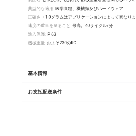
典型的な適用:
医学食糧、機械類及びハードウェア
正確さ:
+1.0グラムはアプリケーションによって異なり
速度の重量を量ること:
最高。40サイクル/分
進入保護:
IP 63
機械重量:
およそ230のKG
基本情報
お支払配送条件