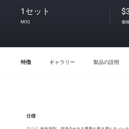
1セット
$3
MOQ
価
特徴
ギャラリー
製品の説明
仕様
製品名:
粉末洗剤、洗浄力がある重量を量る満ちるパッキ