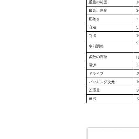
重量の範囲
1
最高。速度
正確さ
±
容積
5
制御
9
事前調整
多数の言語
電源
2
ドライブ
パッキング次元
1
総重量
3
選択