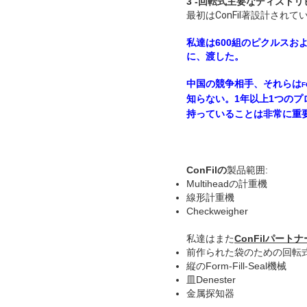
3 -回転式主要なディスト
最初はConFil著設計されて
私達は600組のピクルス
に
、
渡した。
中国の競争相手、それらは
F
知らない。1年以上1つの
持っていることは非常に重
ConFilの
製品範囲:
Multiheadの計重機
線形計重機
Checkweigher
私達はまた
ConFilパートナ
前作られた袋のための回転
縦のForm-Fill-Seal機械
皿Denester
金属探知器