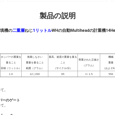
製品の説明
填機の
二重層
ねじ
1リットル
WHの自動Multiheadの計重機14
ホッパーの重量を
推薦しなさい
最高。速度の重量を量る
機械
尊重された正確さ
量ること
重量を量ること
こと
重量
（グラム）
容積（リットル）
範囲（グラム）
（サイクル/分）
（およそK
1.0
12 | 200
65
+/- 1.5
550
いて。
パーのゲート
いて。