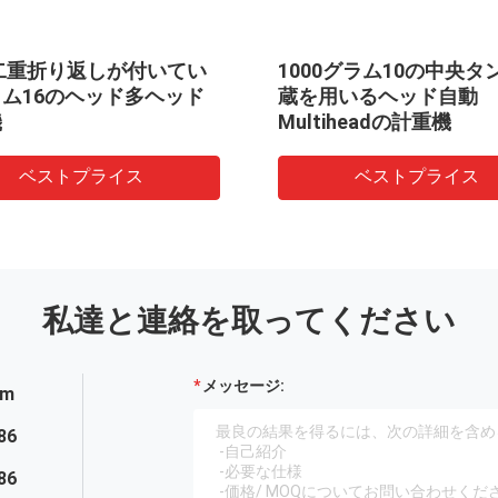
0二重折り返しが付いてい
1000グラム10の中央タ
ム16のヘッド多ヘッド
蔵を用いるヘッド自動
機
Multiheadの計重機
ベストプライス
ベストプライス
私達と連絡を取ってください
メッセージ:
em
86
86