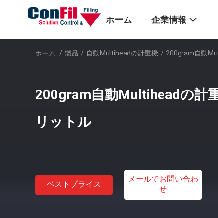
ホーム
企業情報
ホーム
/
製品
/
自動multiheadの計重機
/
200gram自動
200gram自動Multihead
リットル
メールでお問い合わ
ベストプライス
せ