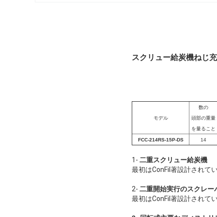
スクリュー給炭機ねじ充
数の
モデル
頭部の重量
を量ること
FCC-214RS-15P-DS
14
1-
二重スクリュー給炭機
最初はConFil著設計されて
2-
二重開始実行のスクレー
最初はConFil著設計されて