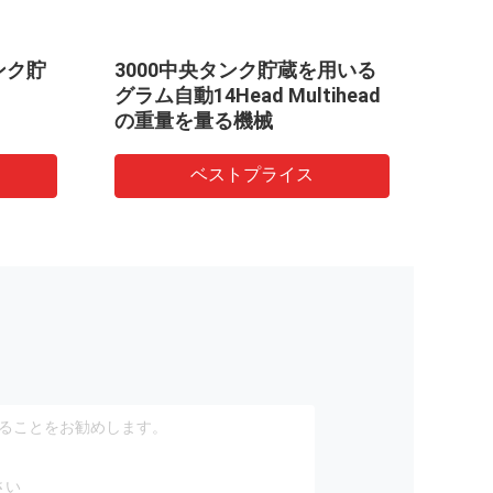
ンク貯
3000中央タンク貯蔵を用いる
10
グラム自動14Head Multihead
Mul
の重量を量る機械
2.5L
ベストプライス