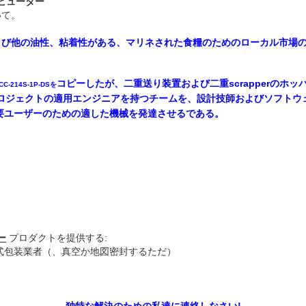
リビューター
いて。
および他の油性、粘着性がある、マリネされた食糧のためのローカル市場
コピーしたが
、二重送り装置および二重scrapperのホ
CC-214S-1P-DSを
プロジェクトの適用エンジニアを持つチームを、設計技師およびソフトウ
要ユーザーのための適した機械を発達させるである。
ー
プロダクトを提供する:
式包装業者（、真空か地図密封するただ）
独特な解決のための私達に連絡しなさい!