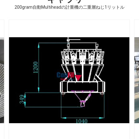
200gram自動Multiheadの計重機の二重層ねじ1リットル