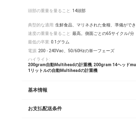
頭部の重量を量ること:
14頭部
典型的な適用:
生鮮食品、マリネされた食糧、準備ができ
速度の重量を量ること:
最高。側面ごとの65サイクル/分
最低の卒業:
0.1グラム
電源:
200 - 240Vac、50/60Hzの単一フェーズ
ハイライト:
,
200gram自動Multiheadの計重機
200gram 14ヘッドm
1リットルの自動Multiheadの計重機
基本情報
お支払配送条件