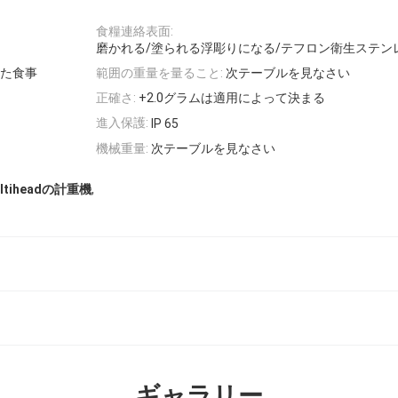
食糧連絡表面:
磨かれる/塗られる浮彫りになる/テフロン衛生ステン
た食事
範囲の重量を量ること:
次テーブルを見なさい
正確さ:
+2.0グラムは適用によって決まる
進入保護:
IP 65
機械重量:
次テーブルを見なさい
,
ultiheadの計重機
ギャラリー