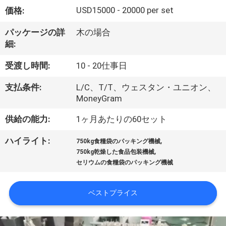
デ
USD15000 - 20000 per set
価格:
オ
パッケージの詳
木の場合
細:
私
受渡し時間:
10 - 20仕事日
達
支払条件:
L/C、T/T、ウェスタン・ユニオン、
に
MoneyGram
つ
供給の能力:
1ヶ月あたりの60セット
い
,
ハイライト:
750kg食糧袋のパッキング機械
,
て
750kg乾燥した食品包装機械
セリウムの食糧袋のパッキング機械
工
ベストプライス
場