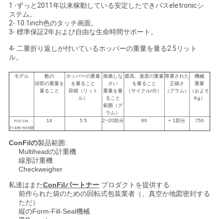
1 -ずっと2011年以来稼動している安定したできバスeletronicシ
求
ステム。
2- 10.1inch色のタッチ画面。
し
3- 標準保証2年および自由な生命時間サポート。
な
4- 二重折り返しが付いているホッパーの重量を量る2.5リット
ル。
さ
モデル
数の
ホッパーの重量
推薦しな
最高。速度の重量
尊重された
機械
頭部の重量を
を量ること
さい
を量ること
正確さ
重量
い
量ること
容積（リット
重量を量
（サイクル/分）
（グラム）
（およそ
ル）
ること
Kg）
範囲（グ
ラム）
地
14
5.5
2~20部分
60
+ 1部分
750
FCC CN
314RV 50D袋
図
ConFilの
製品範囲:
Multiheadの計重機
線形計重機
Checkweigher
PRIVACY
私達はまた
ConFilパートナー
プロダクトを提供する:
POLICY
前作られた袋のための回転式包装業者（、真空か地図密封する
ただ）
縦のForm-Fill-Seal機械