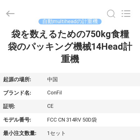
機
械
supplier.
Copyright
©
自動multiheadの計重機
2021
-
2025
袋を数えるための750kg食糧
家
ConFil
System.
All
袋のパッキング機械14Head計
Rights
Reserved.
プ
重機
ロ
ダ
起源の場所:
中国
ク
ConFil
ブランド名:
ト
CE
証明:
モデル番号:
FCC CN 314RV 50D袋
ビ
最小注文数量:
1セット