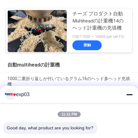
チーズ プロダクト自動
Multiheadの計重機14の
ヘッド計重機の充填機
USD11000 ~ 16000 per set FOB Guangzhou China MOQ:1セット
接触
自動multiheadの計重機
1000二重折り返しが付いているグラム16のヘッド多ヘッド充填
機
exp03
1000グラム10の中央タンク貯蔵を用いるヘッド自動Multihead
の計重機
11:11 PM
3000中央タンク貯蔵を用いるグラム自動14Head Multiheadの重
量を量る機械
Good day, what product are you looking for?