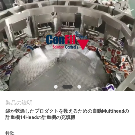
旅
行
品
質
管
理
引
製品の説明
用
袋か乾燥したプロダクトを数えるための自動Multiheadの
を
計重機14Headの計重機の充填機
要
特徴: