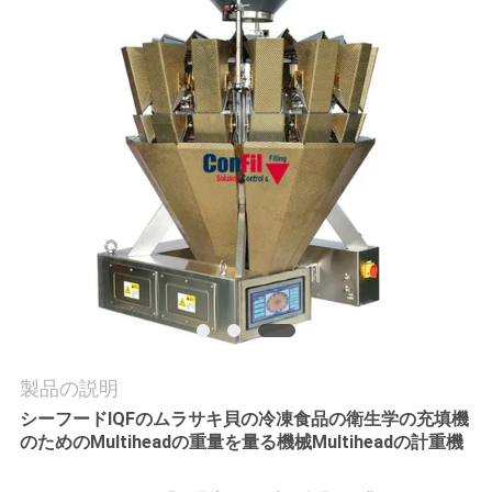
旅
行
品
質
管
理
引
用
製品の説明
シーフードIQFのムラサキ貝の冷凍食品の衛生学の充填機
を
のためのMultiheadの重量を量る機械Multiheadの計重機
要