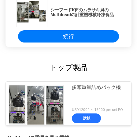
シーフードIQFのムラサキ貝の
Multiheadの計重機機械冷凍食品
続行
トップ製品
多頭重量詰めパック機
USD12000 ~ 18000 per set FOB Shenzhen China MOQ:1セット
接触