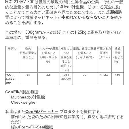
FCC-214VV-30Pは低温の環境の間に生鮮食品の企業、それの一般
求
的な重量を量る目的のために14Head計重機、防水する完全に動
くことができる大きい正確さを保つためにである。また反
凝縮
装
し
置によって機械キャビネットが
中ぬれているならないことを
確か
めることを設計する
。
な
この場合、500gramからの部分ごとの1.25kgに霜を取り除かれた
車海老の、重量を量る。
さ
モデル
数の
ホッパーの重量
推薦しな
最高。速度の重量
尊重された
機械
い
頭部の重量を
を量ること
さい
を量ること
正確さ
重量
量ること
容積（リット
重量を量
（サイクル/分）
（グラム）
（およそ
ル）
ること
Kg）
範囲（グ
地
ラム）
FCC-
14
2.5
25 |
70
+/- 2.0
450
214VV-
2000年
図
30P
ConFilの
製品範囲:
Multiheadの計重機
PRIVACY
Checkweigher
POLICY
私達はまた
ConFilパートナー
プロダクトを提供する:
前作られた袋のための回転式包装業者（、真空か地図密封する
ただ）
縦のForm-Fill-Seal機械