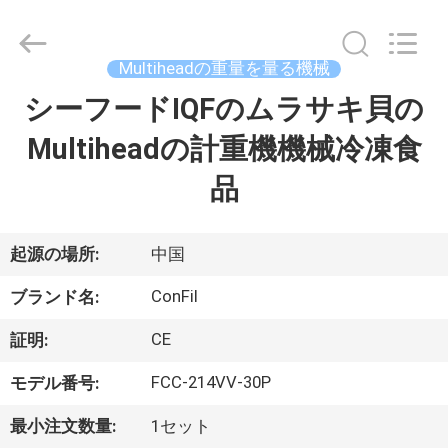
機
械
supplier.
Copyright
©
Multiheadの重量を量る機械
2021
-
2025
シーフードIQFのムラサキ貝の
家
ConFil
System.
All
Multiheadの計重機機械冷凍食
Rights
Reserved.
プ
品
ロ
ダ
起源の場所:
中国
ク
ConFil
ブランド名:
ト
CE
証明:
FCC-214VV-30P
モデル番号:
ビ
最小注文数量:
1セット