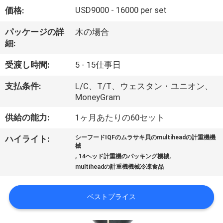
デ
USD9000 - 16000 per set
価格:
オ
パッケージの詳
木の場合
細:
私
受渡し時間:
5 - 15仕事日
達
支払条件:
L/C、T/T、ウェスタン・ユニオン、
に
MoneyGram
つ
供給の能力:
1ヶ月あたりの60セット
い
ハイライト:
シーフードIQFのムラサキ貝のmultiheadの計重機機
械
て
,
,
14ヘッド計重機のパッキング機械
multiheadの計重機機械冷凍食品
工
ベストプライス
場