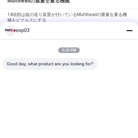
Multiheadの重量を量る機械
14頭部は縦の送り装置が付いているMultiheadの重量を量る機
械をピクルスにする
exp03
ピクルスのためのMultiheadの供給の計重機をマリネした野菜フ
ルーツをねじで締めなさい
5:10 PM
寸断されたフライド チキンのMultiheadの重量を量る機械生鮮
食品の充填機
Good day, what product are you looking for?
人気カテゴリ
すべて
Multiheadの計重機
Multiheadの重量を
のパッキング機械
量る機械
自動multiheadの計
線形計重機機械
重機
食品加工の金属探知
点検の計重機機械
器