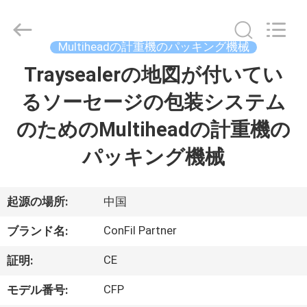
機
械
supplier.
Copyright
©
Multiheadの計重機のパッキング機械
2021
-
2025
Traysealerの地図が付いてい
家
ConFil
System.
All
るソーセージの包装システム
Rights
Reserved.
プ
のためのMultiheadの計重機の
ロ
パッキング機械
ダ
ク
起源の場所:
中国
ト
ConFil Partner
ブランド名:
CE
証明:
ビ
CFP
モデル番号: