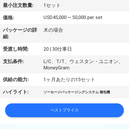
デ
最小注文数量:
1セット
オ
USD45,000 ~ 50,000 per set
価格:
私
パッケージの詳
木の場合
細:
達
受渡し時間:
20 | 30仕事日
に
支払条件:
L/C、T/T、ウェスタン・ユニオン、
つ
MoneyGram
い
供給の能力:
1ヶ月あたりの15セット
て
ハイライト:
ソーセージパッケージングシステム 梱包機
工
ベストプライス
場