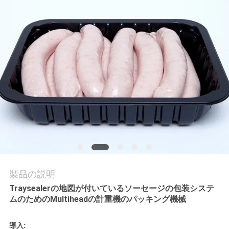
旅
行
品
質
管
理
引
製品の説明
用
Traysealerの地図が付いているソーセージの包装システ
を
ムのためのMultiheadの計重機のパッキング機械
要
導入: