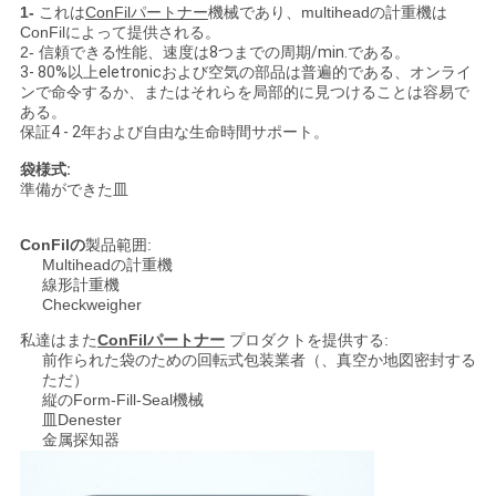
1-
これは
ConFilパートナー
機械であり、multiheadの計重機は
求
ConFilによって提供される。
2-
信頼できる性能、速度は8つまでの周期/min.である。
し
3- 80%以上eletronicおよび空気の部品は普遍的である、オンライ
ンで命令するか、またはそれらを局部的に見つけることは容易で
な
ある。
保証4 - 2年および自由な生命時間サポート。
さ
袋様式:
準備ができた皿
い
ConFilの
製品範囲:
Multiheadの計重機
地
線形計重機
Checkweigher
図
私達はまた
ConFilパートナー
プロダクトを提供する:
前作られた袋のための回転式包装業者（、真空か地図密封する
ただ）
PRIVACY
縦のForm-Fill-Seal機械
皿Denester
POLICY
金属探知器