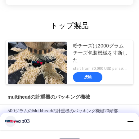
トップ製品
粉チーズは2000グラム
チーズ包装機械を寸断し
た
start from 30,000 USD per set FOB Shunde China MOQ:1セット
接触
multiheadの計重機のパッキング機械
500グラムのMultiheadの計重機のパッキング機械20頭部
exp03
10の頭部のパンケーキ パン屋VFFSのパッキング ラインのため
の自動重量を量るパッキング機械